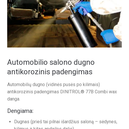
Automobilio salono dugno
antikorozinis padengimas
Automobilių dugno (vidinės pusės po kilimais)
antikorozinis padengimas DINITROL® 77B Combi wax
danga.
Dengiama:
Dugnas (prieš tai pilnai išardžius saloną – sėdynes,
kilimus ir kitas apdailos dalis)