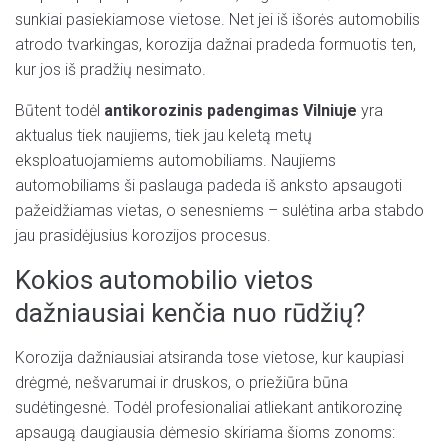
sunkiai pasiekiamose vietose. Net jei iš išorės automobilis
atrodo tvarkingas, korozija dažnai pradeda formuotis ten,
kur jos iš pradžių nesimato.
Būtent todėl
antikorozinis padengimas Vilniuje
yra
aktualus tiek naujiems, tiek jau keletą metų
eksploatuojamiems automobiliams. Naujiems
automobiliams ši paslauga padeda iš anksto apsaugoti
pažeidžiamas vietas, o senesniems – sulėtina arba stabdo
jau prasidėjusius korozijos procesus.
Kokios automobilio vietos
dažniausiai kenčia nuo rūdžių?
Korozija dažniausiai atsiranda tose vietose, kur kaupiasi
drėgmė, nešvarumai ir druskos, o priežiūra būna
sudėtingesnė. Todėl profesionaliai atliekant antikorozinę
apsaugą daugiausia dėmesio skiriama šioms zonoms: