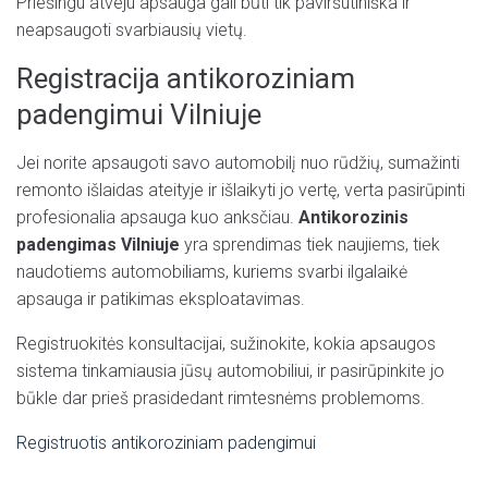
Priešingu atveju apsauga gali būti tik paviršutiniška ir
neapsaugoti svarbiausių vietų.
Registracija antikoroziniam
padengimui Vilniuje
Jei norite apsaugoti savo automobilį nuo rūdžių, sumažinti
remonto išlaidas ateityje ir išlaikyti jo vertę, verta pasirūpinti
profesionalia apsauga kuo anksčiau.
Antikorozinis
padengimas Vilniuje
yra sprendimas tiek naujiems, tiek
naudotiems automobiliams, kuriems svarbi ilgalaikė
apsauga ir patikimas eksploatavimas.
Registruokitės konsultacijai, sužinokite, kokia apsaugos
sistema tinkamiausia jūsų automobiliui, ir pasirūpinkite jo
būkle dar prieš prasidedant rimtesnėms problemoms.
Registruotis antikoroziniam padengimui