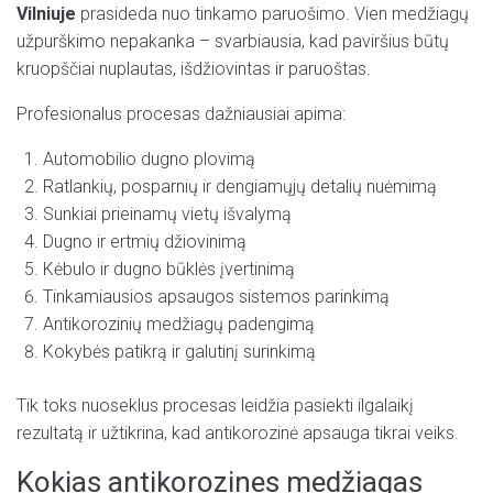
Vilniuje
prasideda nuo tinkamo paruošimo. Vien medžiagų
užpurškimo nepakanka – svarbiausia, kad paviršius būtų
kruopščiai nuplautas, išdžiovintas ir paruoštas.
Profesionalus procesas dažniausiai apima:
Automobilio dugno plovimą
Ratlankių, posparnių ir dengiamųjų detalių nuėmimą
Sunkiai prieinamų vietų išvalymą
Dugno ir ertmių džiovinimą
Kėbulo ir dugno būklės įvertinimą
Tinkamiausios apsaugos sistemos parinkimą
Antikorozinių medžiagų padengimą
Kokybės patikrą ir galutinį surinkimą
Tik toks nuoseklus procesas leidžia pasiekti ilgalaikį
rezultatą ir užtikrina, kad antikorozinė apsauga tikrai veiks.
Kokias antikorozines medžiagas