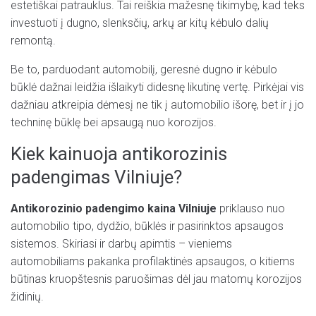
estetiškai patrauklus. Tai reiškia mažesnę tikimybę, kad teks
investuoti į dugno, slenksčių, arkų ar kitų kėbulo dalių
remontą.
Be to, parduodant automobilį, geresnė dugno ir kėbulo
būklė dažnai leidžia išlaikyti didesnę likutinę vertę. Pirkėjai vis
dažniau atkreipia dėmesį ne tik į automobilio išorę, bet ir į jo
techninę būklę bei apsaugą nuo korozijos.
Kiek kainuoja antikorozinis
padengimas Vilniuje?
Antikorozinio padengimo kaina Vilniuje
priklauso nuo
automobilio tipo, dydžio, būklės ir pasirinktos apsaugos
sistemos. Skiriasi ir darbų apimtis – vieniems
automobiliams pakanka profilaktinės apsaugos, o kitiems
būtinas kruopštesnis paruošimas dėl jau matomų korozijos
židinių.