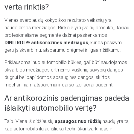
verta rinktis?
Vienas svarbiausių kokybiško rezultato veiksnių yra
naudojamos medžiagos. Rinkoje yra įvairių produktų, tačiau
profesionaliame segmente dažnai pasirenkamos
DINITROL® antikorozinės medžiagos
, kurios pasižymi
geru įsiskverbimu, atsparumu drėgmei ir ilgaamžiškumu.
Priklausomai nuo automobilio būklės, gali būti naudojamos
skvarbios medžiagos ertmėms, vaškinių savybių dangos
dugnui bei papildomos apsauginės dangos, skirtos
mechaniniam atsparumui ir garso izoliacijai pagerinti.
Ar antikorozinis padengimas padeda
išlaikyti automobilio vertę?
Taip. Viena iš didžiausių
apsaugos nuo rūdžių
naudų yra ta,
kad automobilis ilgiau išlieka techniškai tvarkingas ir