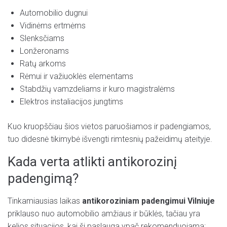
Automobilio dugnui
Vidinėms ertmėms
Slenksčiams
Lonžeronams
Ratų arkoms
Rėmui ir važiuoklės elementams
Stabdžių vamzdeliams ir kuro magistralėms
Elektros instaliacijos jungtims
Kuo kruopščiau šios vietos paruošiamos ir padengiamos,
tuo didesnė tikimybė išvengti rimtesnių pažeidimų ateityje.
Kada verta atlikti antikorozinį
padengimą?
Tinkamiausias laikas
antikoroziniam padengimui Vilniuje
priklauso nuo automobilio amžiaus ir būklės, tačiau yra
kelios situacijos, kai ši paslauga ypač rekomenduojama: