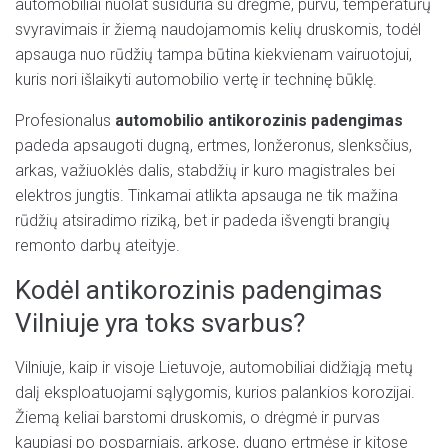
automobiliai nuolat susiduria su drėgme, purvu, temperatūrų
svyravimais ir žiemą naudojamomis kelių druskomis, todėl
apsauga nuo rūdžių tampa būtina kiekvienam vairuotojui,
kuris nori išlaikyti automobilio vertę ir techninę būklę.
Profesionalus
automobilio antikorozinis padengimas
padeda apsaugoti dugną, ertmes, lonžeronus, slenksčius,
arkas, važiuoklės dalis, stabdžių ir kuro magistrales bei
elektros jungtis. Tinkamai atlikta apsauga ne tik mažina
rūdžių atsiradimo riziką, bet ir padeda išvengti brangių
remonto darbų ateityje.
Kodėl antikorozinis padengimas
Vilniuje yra toks svarbus?
Vilniuje, kaip ir visoje Lietuvoje, automobiliai didžiąją metų
dalį eksploatuojami sąlygomis, kurios palankios korozijai.
Žiemą keliai barstomi druskomis, o drėgmė ir purvas
kaupiasi po posparniais, arkose, dugno ertmėse ir kitose