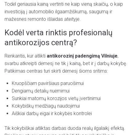
Todėl geriausia kainą vertinti ne kaip vieną skaičių, o kaip
investiciją į automobilio ilgaamžiškumą, saugumą ir
mažesnes remonto išlaidas ateityje.
Kodėl verta rinktis profesionalų
antikorozijos centrą?
Renkantis, kur atlikti
antikorozinį padengimą Vilniuje
,
svarbu atkreipti dėmesį ne tik į kainą, bet ir į darbų kokybę.
Patikimas centras turi skirti dėmesį šioms sritims:
Kruopščiam paviršiaus paruošimui
Dengiamų detalių nuėmimui
Sunkiai matomų korozijos vietų įvertinimui
Kokybiškų medžiagų naudojimui
Aiškiai darbų eigai ir kokybės kontrolei
Tik kokybiškai atliktas darbas duoda realų ilgalaikį efektą.