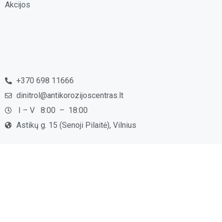
Akcijos
+370 698 11666
dinitrol@antikorozijoscentras.lt
I – V 8:00 – 18:00
Astikų g. 15 (Senoji Pilaitė), Vilnius
Oficialaus atstovo partneris